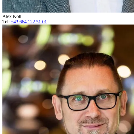
Alex Köll
Tel:
+43 664 122 51 01