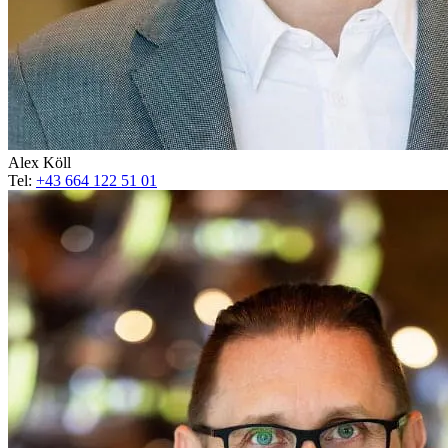
Alex Köll
Tel:
+43 664 122 51 01