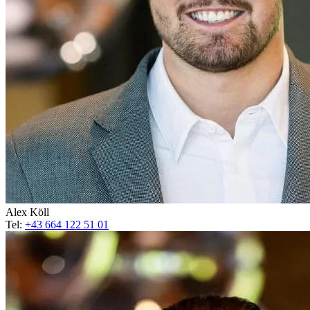
Alex Köll
Tel:
+43 664 122 51 01