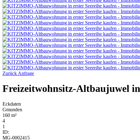
Zurück
Anfrage
Freizeitwohnsitz-Altbaujuwel in
Eckdaten
Gmunden
160 m²
4
1
ID:
MG-0002415